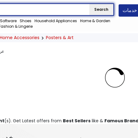
خدمات
Search
Software
Shoes
Household Appliances
Home & Garden
Fashion & Lingerie
Home Accessories
Posters & Art
عر
nt
(s). Get Latest offers from
Best Sellers
like &
Famous Bran
خدمة