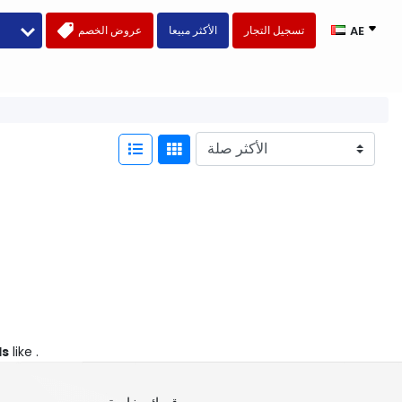
تسجيل التجار
الأكثر مبيعا
عروض الخصم
AE
ds
like .