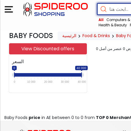
All
Computers & 
Health & Beauty
BABY FOODS
الرئيسية
Food & Drinks
Baby F
View Discounted offers
0
عنصر من أصل
0
ض
السعر
0
40 000
0
10 000
20 000
30 000
40 000
Baby Foods
price
in AE between 0 to 0 from
TOP 0 Merchan