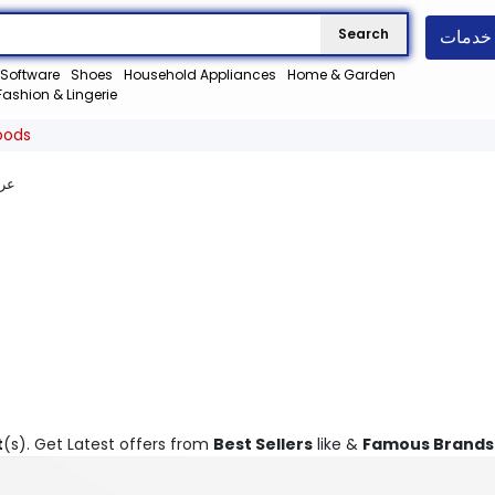
خدمات
Search
Software
Shoes
Household Appliances
Home & Garden
Fashion & Lingerie
oods
عر
t
(s). Get Latest offers from
Best Sellers
like &
Famous Brands