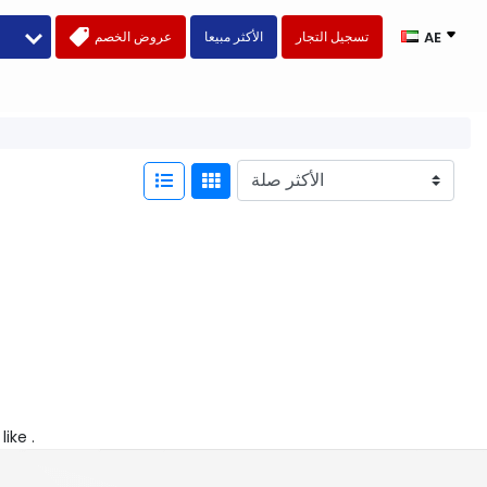
تسجيل التجار
الأكثر مبيعا
عروض الخصم
AE
like .