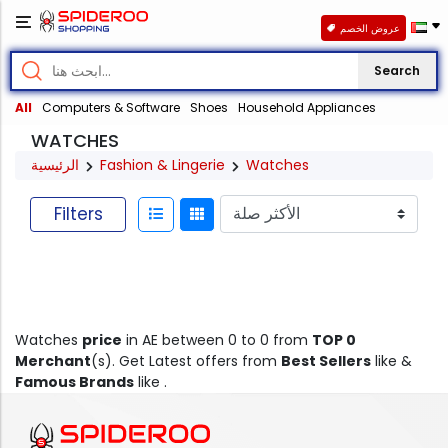
عروض الخصم
Search
All
Computers & Software
Shoes
Household Appliances
WATCHES
الرئيسية
Fashion & Lingerie
Watches
Filters
Watches
price
in AE between 0 to 0 from
TOP 0
Merchant
(s). Get Latest offers from
Best Sellers
like &
Famous Brands
like .