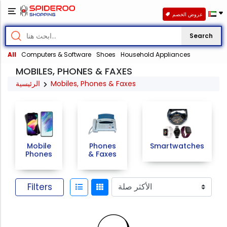
عروض الخصم
Search
All
Computers & Software
Shoes
Household Appliances
MOBILES, PHONES & FAXES
الرئيسية
Mobiles, Phones & Faxes
Mobile
Phones
Smartwatches
Phones
& Faxes
Filters