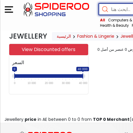
All
Computers & 
Health & Beauty
JEWELLERY
الرئيسية
Fashion & Lingerie
Jewel
View Discounted offers
0
عنصر من أصل
0
ض
السعر
0
40 000
0
10 000
20 000
30 000
40 000
Jewellery
price
in AE between 0 to 0 from
TOP 0 Merchant
(