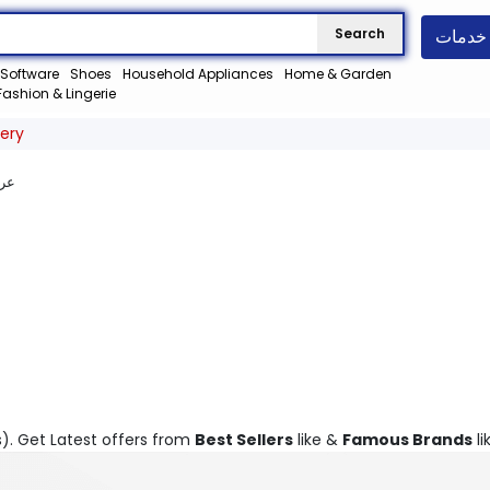
خدمات
Search
Software
Shoes
Household Appliances
Home & Garden
Fashion & Lingerie
lery
عر
s). Get Latest offers from
Best Sellers
like &
Famous Brands
li