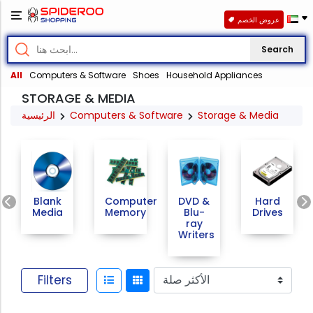
عروض الخصم
Search
All
Computers & Software
Shoes
Household Appliances
STORAGE & MEDIA
الرئيسية
Computers & Software
Storage & Media
Previous
Blank
Computer
DVD &
Hard
Media
Memory
Blu-
Drives
ray
Writers
Filters