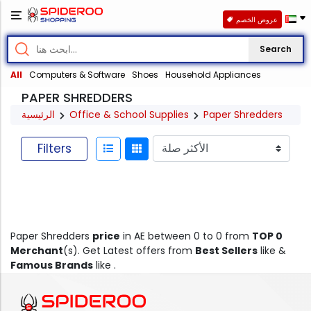
عروض الخصم
Search
All
Computers & Software
Shoes
Household Appliances
PAPER SHREDDERS
الرئيسية
Office & School Supplies
Paper Shredders
Filters
Paper Shredders
price
in AE between 0 to 0 from
TOP 0
Merchant
(s). Get Latest offers from
Best Sellers
like &
Famous Brands
like .