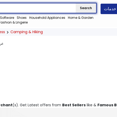
خدمات
Search
Software
Shoes
Household Appliances
Home & Garden
Fashion & Lingerie
ess
Camping & Hiking
عر
rchant
(s). Get Latest offers from
Best Sellers
like &
Famous B