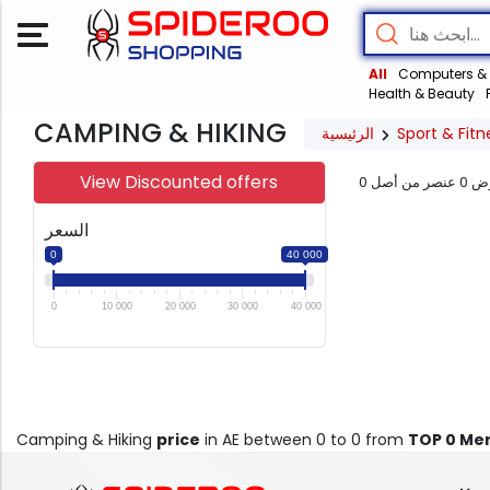
All
Computers & 
Health & Beauty
CAMPING & HIKING
الرئيسية
Sport & Fitn
View Discounted offers
0
عنصر من أصل
0
ض
السعر
0
40 000
0
10 000
20 000
30 000
40 000
Camping & Hiking
price
in AE between 0 to 0 from
TOP 0 Me