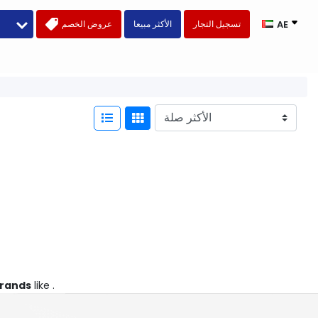
تسجيل التجار
الأكثر مبيعا
عروض الخصم
AE
rands
like .