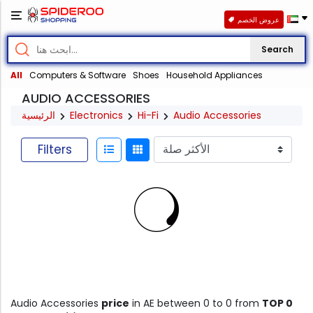
عروض الخصم
Search
All
Computers & Software
Shoes
Household Appliances
AUDIO ACCESSORIES
الرئيسية
Electronics
Hi-Fi
Audio Accessories
Filters
Audio Accessories
price
in AE between 0 to 0 from
TOP 0