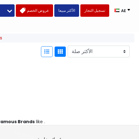
تسجيل التجار
الأكثر مبيعا
عروض الخصم
AE
s
Famous Brands
like .