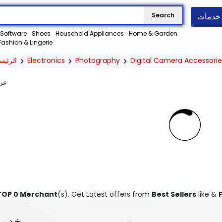
خدمات
Search
Software
Shoes
Household Appliances
Home & Garden
Fashion & Lingerie
الرئيس
Electronics
Photography
Digital Camera Accessorie
عر
TOP 0 Merchant
(s). Get Latest offers from
Best Sellers
like &
خدمة