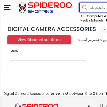
All
Computers & 
Health & Beauty
DIGITAL CAMERA ACCESSORIES
ية
View Discounted offers
0
عنصر من أصل
0
ض
السعر
Digital Camera Accessories
price
in AE between 0 to 0 from
 التسوق