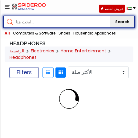
عروض الخصم
Search
All
Computers & Software
Shoes
Household Appliances
HEADPHONES
الرئيسية
Electronics
Home Entertainment
Headphones
Filters